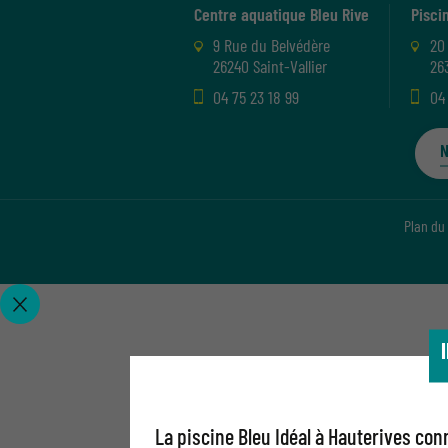
Centre aquatique Bleu Rive
Pisci
9 Rue du Belvédère
20
26240 Saint-Vallier
26
04 75 23 18 99
04
N
Plan du 
La piscine Bleu Idéal à Hauterives con