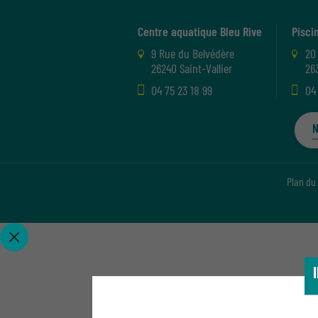
Centre aquatique Bleu Rive
Pisci
9 Rue du Belvédère
20
26240 Saint-Vallier
26
04 75 23 18 99
04
N
Plan du 