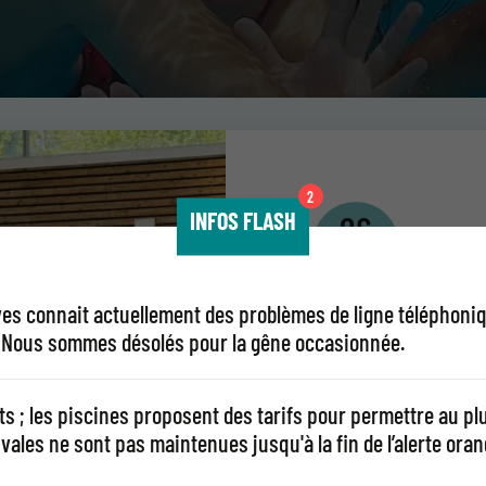
Natation découverte
Goûter d’anniversaire
INFOS FLASH
26
AOÛT
ives connait actuellement des problèmes de ligne téléphoni
Structure
79. Nous sommes désolés pour la gêne occasionnée.
sur l’eau
s ; les piscines proposent des tarifs pour permettre au p
ivales ne sont pas maintenues jusqu'à la fin de l’alerte oran
Piscine des colline
Galaure