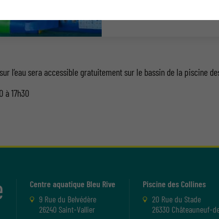
sur l’eau sera accessible gratuitement sur le bassin de la piscine des
30 à 17h30
Centre aquatique Bleu Rive
Piscine des Collines
9 Rue du Belvédère
20 Rue du Stade
26240 Saint-Vallier
26330 Châteauneuf-de