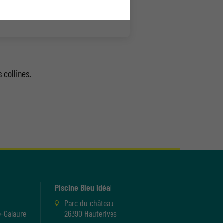
 collines.
Piscine Bleu idéal
Parc du château
-Galaure
26390 Hauterives