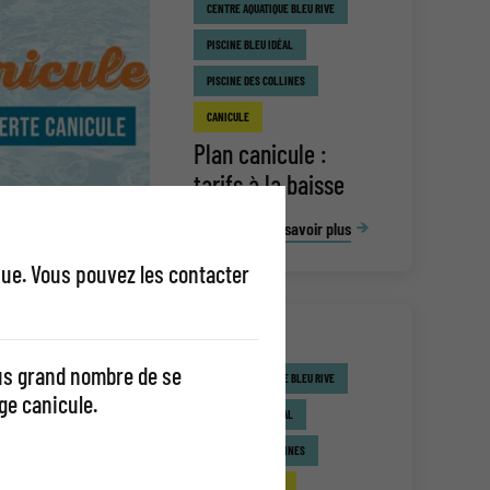
CENTRE AQUATIQUE BLEU RIVE
PISCINE BLEU IDÉAL
PISCINE DES COLLINES
CANICULE
Plan canicule :
tarifs à la baisse
En savoir plus
que. Vous pouvez les contacter
lus grand nombre de se
CENTRE AQUATIQUE BLEU RIVE
ge canicule.
PISCINE BLEU IDÉAL
PISCINE DES COLLINES
BONNE NOUVELLE