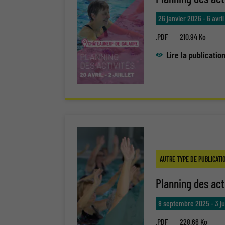
26 janvier 2026
-
6 avri
.PDF
210.94 Ko
Lire la publicatio
AUTRE TYPE DE PUBLICATI
Planning des act
8 septembre 2025
-
3 j
.PDF
228.66 Ko